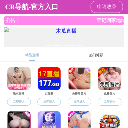
香港六合彩开奖结果
导航
香港六合彩开奖结果
>
资料下载
>
学历教育
>
正文
教育部关于推进新时代
[