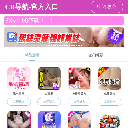
香港六合彩开奖结果
导航
香港六合彩开奖结果
>
香港六合彩开奖结果总揽
>
大事年表
>
列表
无效操作
24小时技术支持:
维网科技
Copyright © 2016-2020 香港六合彩开奖结果-香港六合彩开