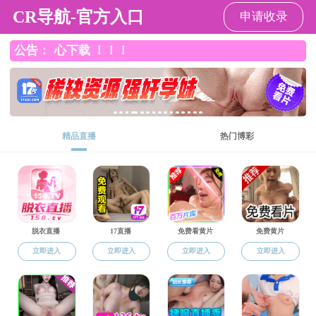
香港六合彩开奖结果
导航
香港六合彩开奖结果
>
香港六合彩开奖结果总揽
>
校园导图
>
正文
[发布时间：]
香港六